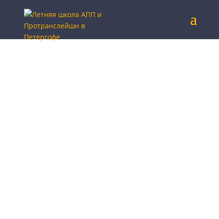
«Новый Петергоф»****
современный гостиничный комплекс в пяти
минутах ходьбы
от всемирно известных дворцов, фонтанов и
парков Петергофа